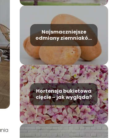
Najsmaczniejsze
odmiany ziemniaków
jadalnych w Polsce
Hortensja bukietowa
cięcie – jak wygląda?
ania