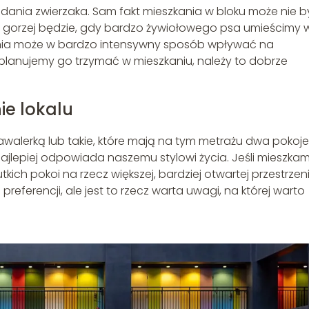
iadania zwierzaka. Sam fakt mieszkania w bloku może nie 
e gorzej będzie, gdy bardzo żywiołowego psa umieścimy 
kania może w bardzo intensywny sposób wpływać na
i planujemy go trzymać w mieszkaniu, należy to dobrze
ie lokalu
awalerką lub takie, które mają na tym metrażu dwa pokoje
najlepiej odpowiada naszemu stylowi życia. Jeśli mieszka
ich pokoi na rzecz większej, bardziej otwartej przestrzen
eferencji, ale jest to rzecz warta uwagi, na której warto