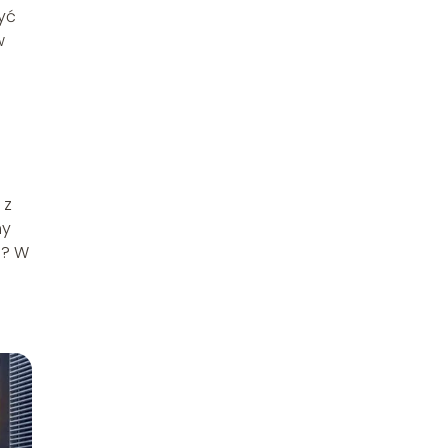
być
w
 z
my
i? W