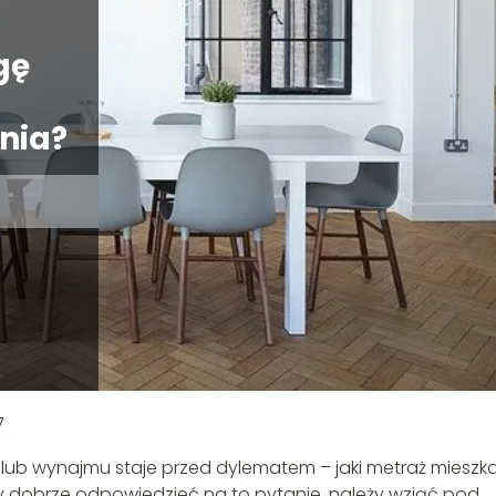
gę
nia?
7
 lub wynajmu staje przed dylematem – jaki metraż mieszk
y dobrze odpowiedzieć na to pytanie, należy wziąć pod