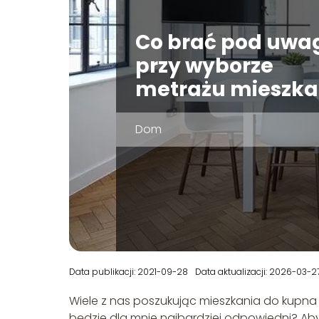
Co brać pod uwa
przy wyborze
metrażu mieszka
Dom
Data publikacji: 2021-09-28
Data aktualizacji: 2026-03-2
Wiele z nas poszukując mieszkania do kupna
będzie dla mnie najbardziej odpowiedni? Ab