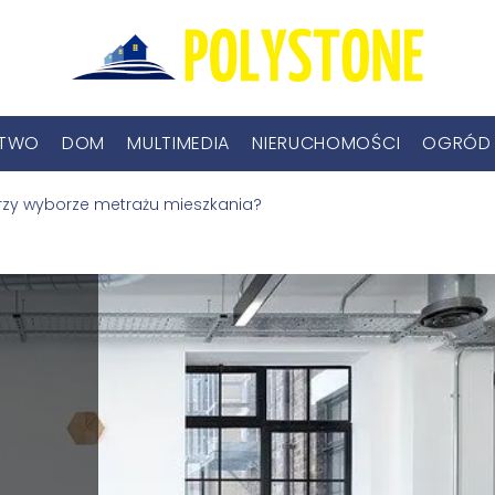
CTWO
DOM
MULTIMEDIA
NIERUCHOMOŚCI
OGRÓD
zy wyborze metrażu mieszkania?