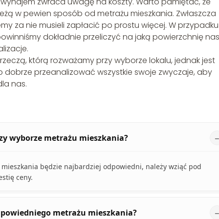
y wynajem zwraca uwagę na koszty. Warto pamiętać, że
zależą w pewien sposób od metrażu mieszkania. Zwłaszcza
emy za nie musieli zapłacić po prostu więcej. W przypadku
owinniśmy dokładnie przeliczyć na jaką powierzchnię na
lizacje.
 rzeczą, którą rozważamy przy wyborze lokalu, jednak jest
no dobrze przeanalizować wszystkie swoje zwyczaje, aby
la nas.
rzy wyborze metrażu mieszkania?
 mieszkania będzie najbardziej odpowiedni, należy wziąć pod
stię ceny.
odpowiedniego metrażu mieszkania?