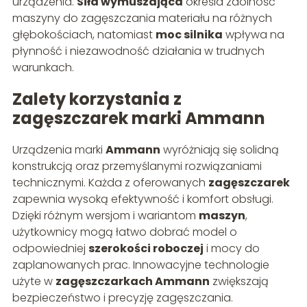
urządzenia.
Siła wymuszająca
określa zdolność
maszyny do zagęszczania materiału na różnych
głębokościach, natomiast
moc silnika
wpływa na
płynność i niezawodność działania w trudnych
warunkach.
Zalety korzystania z
zagęszczarek marki Ammann
Urządzenia marki
Ammann
wyróżniają się solidną
konstrukcją oraz przemyślanymi rozwiązaniami
technicznymi. Każda z oferowanych
zagęszczarek
zapewnia wysoką efektywność i komfort obsługi.
Dzięki różnym wersjom i wariantom
maszyn
,
użytkownicy mogą łatwo dobrać model o
odpowiedniej
szerokości roboczej
i mocy do
zaplanowanych prac. Innowacyjne technologie
użyte w
zagęszczarkach Ammann
zwiększają
bezpieczeństwo i precyzję zagęszczania.